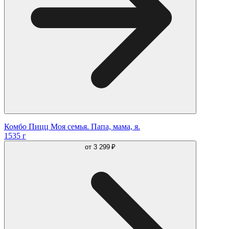
Комбо Пицц Моя семья. Папа, мама, я.
1535 г
от
3 299 ₽