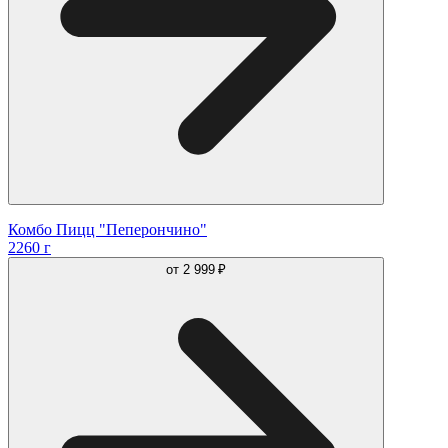
Комбо Пицц "Пеперончино"
2260 г
от
2 999 ₽