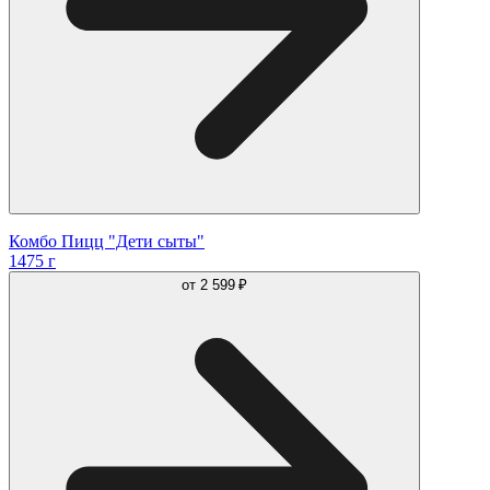
Комбо Пицц "Дети сыты"
1475 г
от
2 599 ₽