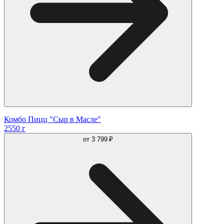
Комбо Пицц "Сыр в Масле"
2550 г
от
3 799 ₽